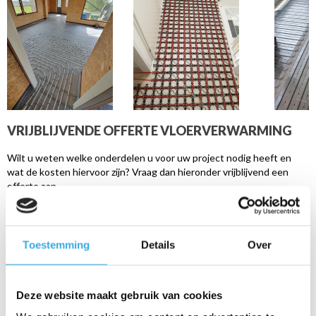
VRIJBLIJVENDE OFFERTE VLOERVERWARMING
Wilt u weten welke onderdelen u voor uw project nodig heeft en
wat de kosten hiervoor zijn? Vraag dan hieronder vrijblijvend een
offerte aan.
De adviseurs van Vloerverwarming Store maken voor u een
gedetailleerde offerte, inclusief prijsopgave die u per e-mail
toegestuurd krijgt.
Toestemming
Details
Over
OFFERTEAANVRAAG
MATERIALEN
Deze website maakt gebruik van cookies