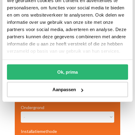
We gebruiken cookies om content en advertenties te
Maak gebruik van het onderstaande formulier om een offerte met
benodigde materialen voor een vloerverwarming-systeem aan te
personaliseren, om functies voor social media te bieden
vragen.
en om ons websiteverkeer te analyseren. Ook delen we
U ontvangt dan binnen enkele dagen een een geheel vrijblijvende
informatie over uw gebruik van onze site met onze
offerte per e-mail.
partners voor social media, adverteren en analyse. Deze
partners kunnen deze gegevens combineren met andere
Gegevens per bouwlaag
informatie die u aan ze heeft verstrekt of die ze hebben
verzameld op basis van uw gebruik van hun services.
Type bouwlaag
Ok, prima
Oppervlakte
Aanpassen
2
M
Ondergrond
Installatiemethode