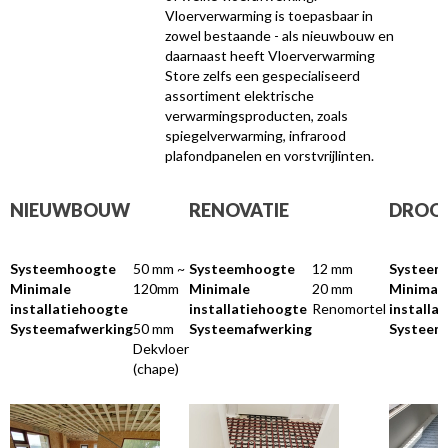
Vloerverwarming is toepasbaar in
zowel bestaande - als nieuwbouw en
daarnaast heeft Vloerverwarming
Store zelfs een gespecialiseerd
assortiment elektrische
verwarmingsproducten, zoals
spiegelverwarming, infrarood
plafondpanelen en vorstvrijlinten.
NIEUWBOUW
RENOVATIE
DROO
Systeemhoogte
50 mm ~
Systeemhoogte
12 mm
Systeem
Minimale
120mm
Minimale
20 mm
Minimal
installatiehoogte
installatiehoogte
Renomortel
installa
Systeemafwerking
50 mm
Systeemafwerking
Systeem
Dekvloer
(chape)