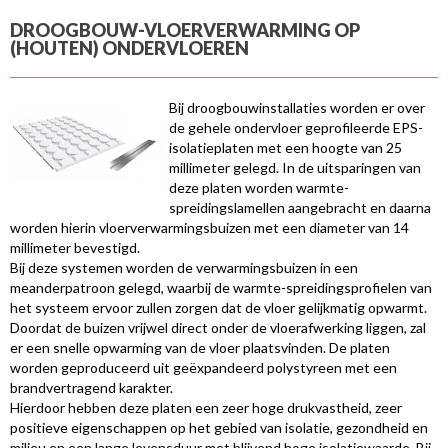
DROOGBOUW-VLOERVERWARMING OP
(HOUTEN) ONDERVLOEREN
Bij droogbouwinstallaties worden er over
de gehele ondervloer geprofileerde EPS-
isolatieplaten met een hoogte van 25
millimeter gelegd. In de uitsparingen van
deze platen worden warmte-
spreidingslamellen aangebracht en daarna
worden hierin vloerverwarmingsbuizen met een diameter van 14
millimeter bevestigd.
Bij deze systemen worden de verwarmingsbuizen in een
meanderpatroon gelegd, waarbij de warmte-spreidingsprofielen van
het systeem ervoor zullen zorgen dat de vloer gelijkmatig opwarmt.
Doordat de buizen vrijwel direct onder de vloerafwerking liggen, zal
er een snelle opwarming van de vloer plaatsvinden. De platen
worden geproduceerd uit geëxpandeerd polystyreen met een
brandvertragend karakter.
Hierdoor hebben deze platen een zeer hoge drukvastheid, zeer
positieve eigenschappen op het gebied van isolatie, gezondheid en
milieu en een lange levensduur met blijvend hoge isolatiewaarde. Bij