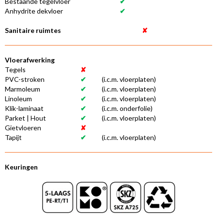
Bestaande tegelvloer
✔
Anhydrite dekvloer
✔
Sanitaire ruimtes
✘
Vloerafwerking
Tegels
✘
PVC-stroken
✔
(i.c.m. vloerplaten)
Marmoleum
✔
(i.c.m. vloerplaten)
Linoleum
✔
(i.c.m. vloerplaten)
Klik-laminaat
✔
(i.c.m. onderfolie)
Parket | Hout
✔
(i.c.m. vloerplaten)
Gietvloeren
✘
Tapijt
✔
(i.c.m. vloerplaten)
Keuringen