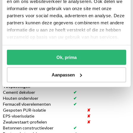
en om ons websiteverkeer te analyseren. Ook delen we
informatie over uw gebruik van onze site met onze
partners voor social media, adverteren en analyse. Deze
partners kunnen deze gegevens combineren met andere
informatie die u aan ze heeft verstrekt of die ze hebben
verzameld op basis van uw gebruik van hun services.
Ok, prima
Systeemhoogte
25 mm
Minimale installatiehoogte
25 mm
Systeemafwerking
Onderfolie / Vloerplaten
Aanpassen
Toepassingen
Cement dekvloer
✔
Houten ondervloer
✔
Fermacell vloerelementen
✔
Gespoten PUR-isolatie
✘
EPS-vloerisolatie
✘
Zwaluwstaart-profielen
✘
Betonnen constructievloer
✔